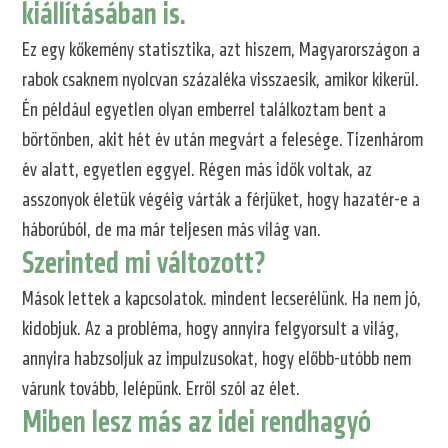
kiállításában is.
Ez egy kőkemény statisztika, azt hiszem, Magyarországon a
rabok csaknem nyolcvan százaléka visszaesik, amikor kikerül.
Én például egyetlen olyan emberrel találkoztam bent a
börtönben, akit hét év után megvárt a felesége. Tizenhárom
év alatt, egyetlen eggyel. Régen más idők voltak, az
asszonyok életük végéig várták a férjüket, hogy hazatér-e a
háborúból, de ma már teljesen más világ van.
Szerinted mi változott?
Mások lettek a kapcsolatok. mindent lecserélünk. Ha nem jó,
kidobjuk. Az a probléma, hogy annyira felgyorsult a világ,
annyira habzsoljuk az impulzusokat, hogy előbb-utóbb nem
várunk tovább, lelépünk. Erről szól az élet.
Miben lesz más az idei rendhagyó