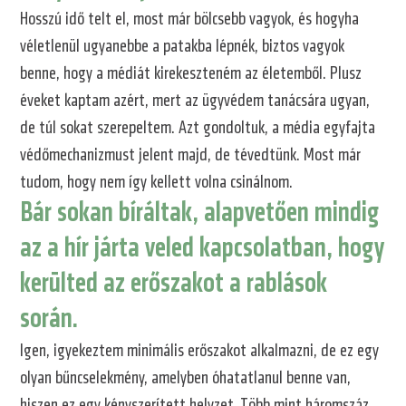
Hosszú idő telt el, most már bölcsebb vagyok, és hogyha
véletlenül ugyanebbe a patakba lépnék, biztos vagyok
benne, hogy a médiát kirekeszteném az életemből. Plusz
éveket kaptam azért, mert az ügyvédem tanácsára ugyan,
de túl sokat szerepeltem. Azt gondoltuk, a média egyfajta
védőmechanizmust jelent majd, de tévedtünk. Most már
tudom, hogy nem így kellett volna csinálnom.
Bár sokan bíráltak, alapvetően mindig
az a hír járta veled kapcsolatban, hogy
kerülted az erőszakot a rablások
során.
Igen, igyekeztem minimális erőszakot alkalmazni, de ez egy
olyan bűncselekmény, amelyben óhatatlanul benne van,
hiszen ez egy kényszerített helyzet. Több mint háromszáz