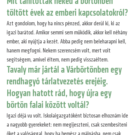
Mit tanítottak neked a börtönben
töltött évek az emberi kapcsolatokról?
Azt gondolom, hogy ha nincs pénzed, akkor derül ki, ki az
igazi barátod. Amikor semmi sem működik, akkor kell néhány
ember, aki nyújtja a kezét. Abba pedig nem beleharapni kell,
hanem megfogni. Nekem szerencsém volt, mert volt
segítségem, amivel éltem, nem pedig visszaéltem.
Tavaly már jártál a Várbörtönben egy
rendhagyó tárlatvezetés erejéig.
Hogyan hatott rád, hogy újra egy
börtön falai között voltál?
Igazi déjá vu volt. Iskolaigazgatóként biztosan elhoznám ide
a nagyobb gyerekeket: nem megijeszteni, csak szembesíteni
őket a valósággal, hogy ha bemész a málnásba, nem csak