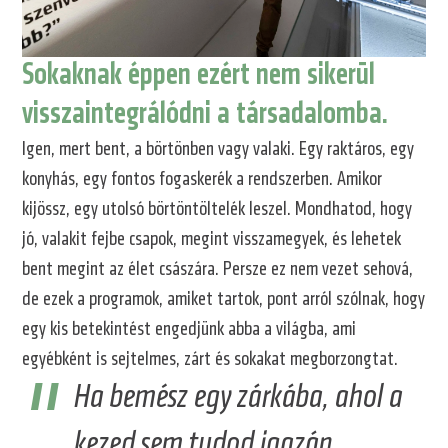
Sokaknak éppen ezért nem sikerül
visszaintegrálódni a társadalomba.
Igen, mert bent, a börtönben vagy valaki. Egy raktáros, egy
konyhás, egy fontos fogaskerék a rendszerben. Amikor
kijössz, egy utolsó börtöntöltelék leszel. Mondhatod, hogy
jó, valakit fejbe csapok, megint visszamegyek, és lehetek
bent megint az élet császára. Persze ez nem vezet sehová,
de ezek a programok, amiket tartok, pont arról szólnak, hogy
egy kis betekintést engedjünk abba a világba, ami
egyébként is sejtelmes, zárt és sokakat megborzongtat.
Ha bemész egy zárkába, ahol a
kezed sem tudod igazán