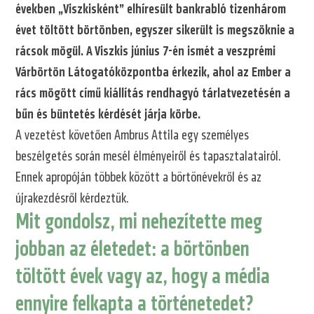
években „Viszkisként” elhíresült bankrabló tizenhárom
évet töltött börtönben, egyszer sikerült is megszöknie a
rácsok mögül. A Viszkis június 7-én ismét a veszprémi
Várbörtön Látogatóközpontba érkezik, ahol az Ember a
rács mögött című kiállítás rendhagyó tárlatvezetésén a
bűn és büntetés kérdését járja körbe.
A vezetést követően Ambrus Attila egy személyes
beszélgetés során mesél élményeiről és tapasztalatairól.
Ennek apropóján többek között a börtönévekről és az
újrakezdésről kérdeztük.
Mit gondolsz, mi nehezítette meg
jobban az életedet: a börtönben
töltött évek vagy az, hogy a média
ennyire felkapta a történetedet?