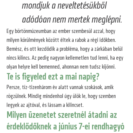
mondjuk a neveltetésükből
adódóan nem mertek meglépni.
Egy börtönmúzeumban az ember szembesül azzal, hogy
milyen körülmények között éltek a rabok a régi időkben.
Bemész, és ott kezdődik a probléma, hogy a zárkában belül
nincs kilincs. Az pedig nagyon kellemetlen tud lenni, ha egy
olyan helyre kell bemenned, ahonnan nem tudsz kijönni.
Te is figyeled ezt a mai napig?
Persze, tíz-tizenhárom év alatt vannak szokások, amik
rögzülnek. Mindig mindenhol úgy ülök le, hogy szemben
legyek az ajtóval, és lássam a kilincset.
Milyen üzenetet szeretnél átadni az
érdeklődőknek a június 7-ei rendhagyó