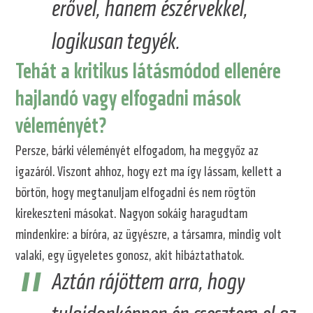
erővel, hanem észérvekkel,
logikusan tegyék.
Tehát a kritikus látásmódod ellenére
hajlandó vagy elfogadni mások
véleményét?
Persze, bárki véleményét elfogadom, ha meggyőz az
igazáról. Viszont ahhoz, hogy ezt ma így lássam, kellett a
börtön, hogy megtanuljam elfogadni és nem rögtön
kirekeszteni másokat. Nagyon sokáig haragudtam
mindenkire: a bíróra, az ügyészre, a társamra, mindig volt
valaki, egy ügyeletes gonosz, akit hibáztathatok.
Aztán rájöttem arra, hogy