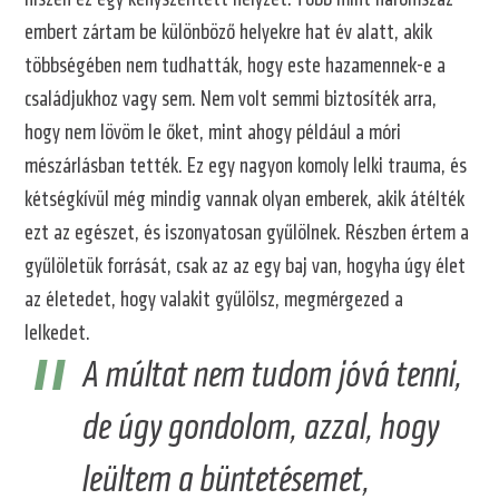
embert zártam be különböző helyekre hat év alatt, akik
többségében nem tudhatták, hogy este hazamennek-e a
családjukhoz vagy sem. Nem volt semmi biztosíték arra,
hogy nem lövöm le őket, mint ahogy például a móri
mészárlásban tették. Ez egy nagyon komoly lelki trauma, és
kétségkívül még mindig vannak olyan emberek, akik átélték
ezt az egészet, és iszonyatosan gyűlölnek. Részben értem a
gyűlöletük forrását, csak az az egy baj van, hogyha úgy élet
az életedet, hogy valakit gyűlölsz, megmérgezed a
lelkedet.
A múltat nem tudom jóvá tenni,
de úgy gondolom, azzal, hogy
leültem a büntetésemet,