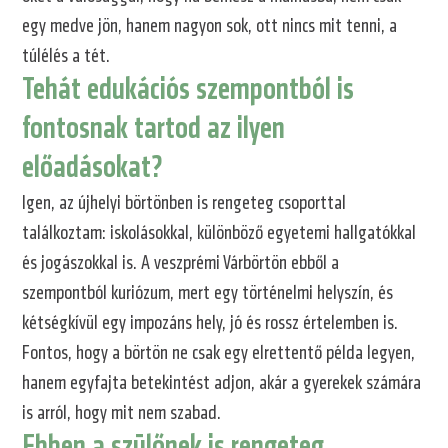
egy medve jön, hanem nagyon sok, ott nincs mit tenni, a
túlélés a tét.
Tehát edukációs szempontból is
fontosnak tartod az ilyen
előadásokat?
Igen, az újhelyi börtönben is rengeteg csoporttal
találkoztam: iskolásokkal, különböző egyetemi hallgatókkal
és jogászokkal is. A veszprémi Várbörtön ebből a
szempontból kuriózum, mert egy történelmi helyszín, és
kétségkívül egy impozáns hely, jó és rossz értelemben is.
Fontos, hogy a börtön ne csak egy elrettentő példa legyen,
hanem egyfajta betekintést adjon, akár a gyerekek számára
is arról, hogy mit nem szabad.
Ebben a szülőnek is rengeteg