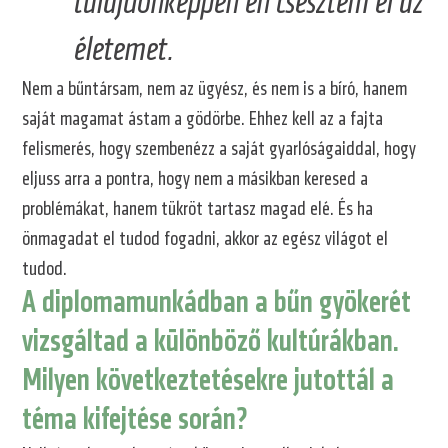
tulajdonképpen én csesztem el az
életemet.
Nem a bűntársam, nem az ügyész, és nem is a bíró, hanem
saját magamat ástam a gödörbe. Ehhez kell az a fajta
felismerés, hogy szembenézz a saját gyarlóságaiddal, hogy
eljuss arra a pontra, hogy nem a másikban keresed a
problémákat, hanem tükröt tartasz magad elé. És ha
önmagadat el tudod fogadni, akkor az egész világot el
tudod.
A diplomamunkádban a bűn gyökerét
vizsgáltad a különböző kultúrákban.
Milyen következtetésekre jutottál a
téma kifejtése során?