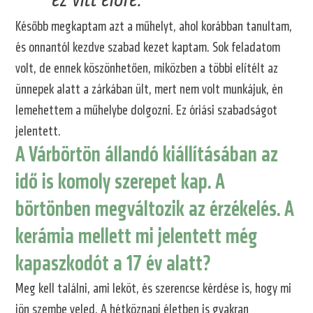
ez vitt előre.
Később megkaptam azt a műhelyt, ahol korábban tanultam,
és onnantól kezdve szabad kezet kaptam. Sok feladatom
volt, de ennek köszönhetően, miközben a többi elítélt az
ünnepek alatt a zárkában ült, mert nem volt munkájuk, én
lemehettem a műhelybe dolgozni. Ez óriási szabadságot
jelentett.
A Várbörtön állandó kiállításában az
idő is komoly szerepet kap. A
börtönben megváltozik az érzékelés. A
kerámia mellett mi jelentett még
kapaszkodót a 17 év alatt?
Meg kell találni, ami leköt, és szerencse kérdése is, hogy mi
jön szembe veled. A hétköznapi életben is gyakran