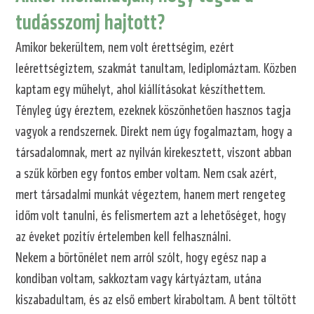
tudásszomj hajtott?
Amikor bekerültem, nem volt érettségim, ezért
leérettségiztem, szakmát tanultam, lediplomáztam. Közben
kaptam egy műhelyt, ahol kiállításokat készíthettem.
Tényleg úgy éreztem, ezeknek köszönhetően hasznos tagja
vagyok a rendszernek. Direkt nem úgy fogalmaztam, hogy a
társadalomnak, mert az nyilván kirekesztett, viszont abban
a szűk körben egy fontos ember voltam. Nem csak azért,
mert társadalmi munkát végeztem, hanem mert rengeteg
időm volt tanulni, és felismertem azt a lehetőséget, hogy
az éveket pozitív értelemben kell felhasználni.
Nekem a börtönélet nem arról szólt, hogy egész nap a
kondiban voltam, sakkoztam vagy kártyáztam, utána
kiszabadultam, és az első embert kiraboltam. A bent töltött