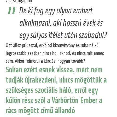
visszafogadjon.
De ki fog egy olyan embert
alkalmazni, aki hosszú évek és
egy súlyos ítélet után szabadul?
Ott állsz priusszal, erkölcsi bizonyítvány és ruha nélkül,
legrosszabb esetben nincs hol laknod, és nincs mit enned
sem. Akkor felmerül a kérdés: hogyan tovább?
Sokan ezért esnek vissza, mert nem
tudják újrakezdeni, nincs mögöttük a
szükséges szociális háló, erről egy
külön rész szól a Várbörtön Ember a
rács mögött című állandó