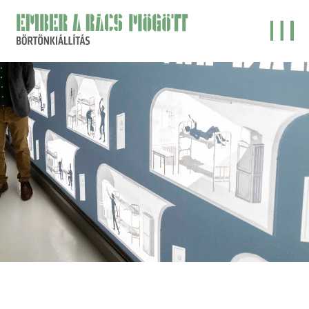
Ember
a
rács
mögött
börtönkiállítás