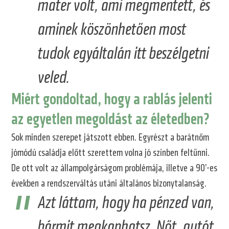
mater volt, ami megmentett, és
aminek köszönhetően most
tudok egyáltalán itt beszélgetni
veled.
Miért gondoltad, hogy a rablás jelenti
az egyetlen megoldást az életedben?
Sok minden szerepet játszott ebben. Egyrészt a barátnőm
jómódú családja előtt szerettem volna jó színben feltűnni.
De ott volt az állampolgárságom problémája, illetve a 90’-es
években a rendszerváltás utáni általános bizonytalanság.
Azt láttam, hogy ha pénzed van,
bármit megkaphatsz. Nőt, autót,