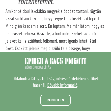
történetemet.
Amikor például iskolákba megyek előadást tartani, rögtön
azzal szoktam kezdeni, hogy tegye fel a kezét, aki lopott.
Mindig én kezdem a sort. Én loptam. Ma már látom, hogy ez
nem vezet sehova. Azaz de, a börtönbe. Ezeket az apró
jeleket kell a szülőnek felismeri, mert igenis lehet látni
őket. Csak itt jelenik meg a szülő felelőssége, hogy
mennyire figyel a gyerekére.
Illetve az is problémát jelenthet, hogy
ha nincs megfelelő szülői háttér a
Oldalunk a látogatottság mérése érdekében sütiket
gyerek mögött, vagy ha rossz
használ.
Bővebb információ
.
társaságba keveredik.
RENDBEN
Ez egy nagyon komplex dolog, és nem csak a szülőről szól,
hanem arról, hogy milyen közösségbe engeded, kik a barátai,