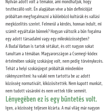
Nyilván adott volt a témakör, ami mondhatjuk, hogy
testhezálló volt. Én alapjában véve a bűn definícióját
próbáltam megfogalmazni a különböző kultúrák és vallási
megközelítés szerint. Felmerül a kérdés, honnan indult, mi
számít egyáltalán bűnnek? Hogyan változik a bűn fogalma
egy adott társadalmi vagy egy mikroközösségben?
A Budai Várban is tartok sétákat, és ott nagyon sokat
tanultam a témában. Magyarországon a Csemegi-kódex
értelmében sokáig szokásjog volt, nem pedig törvénykezés.
Tehát a helyi szokásjogot próbálták mindenkire
rákényszeríteni: ha valaki nem tartotta be az adott
közösség normatíváit, kiközösítették. Nem kapott munkát,
nem tudott vásárolni és nem vettek tőle semmit.
Lényegében ez is egy büntetés volt.
Igen, a közösség teljesen kizárta. A mai világ már nagyon