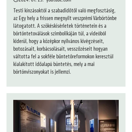
Testi kínzásoktól a szabadidőtől való megfosztásig,
az Egy hely a frissen megnyílt veszprémi Várbörtönbe
látogatott. A szökéskísérletek történetein és a
börtöntetoválások szimbolikáján túl, a videóból
kiderül, hogy a középkor nyilvános kivégzéseit,
botozásait, korbácsolásait, vesszőzéseit hogyan
váltotta fel a sokféle bűntetőreformokon keresztül
kialakított időalapú büntetés, mely a mai
börtönviszonyokat is jellemzi.