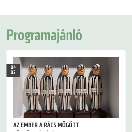
Programajánló
04
02
AZ EMBER A RÁCS MÖGÖTT