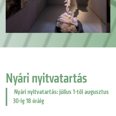
Nyári nyitvatartás
Nyári nyitvatartás: július 1-től augusztus
30-ig 18 óráig