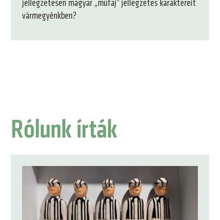
jellegzetesen magyar „műfaj” jellegzetes karaktereit
vármegyénkben?
1.
2.
3.
4.
5.
6.
oldal
oldal
oldal
oldal
oldal
oldal
Rólunk írták