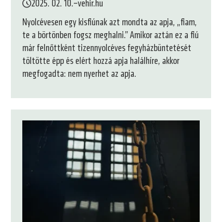
2025. 02. 10.
–
vehir.hu
Nyolcévesen egy kisfiúnak azt mondta az apja, „fiam,
te a börtönben fogsz meghalni.” Amikor aztán ez a fiú
már felnőttként tizennyolcéves fegyházbüntetését
töltötte épp és elért hozzá apja halálhíre, akkor
megfogadta: nem nyerhet az apja.