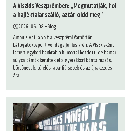
A Viszkis Veszprémben: „Megmutatják, hol
a hajléktalanszálló, aztán oldd meg”
2026. 06. 08.
–
Blog
Ambrus Attila volt a veszprémi Várbörtön
Látogatóközpont vendége június 7-én. A Viszkisként
ismert egykori bankrabló humorral kezdett, de hamar
súlyos témák kerültek elő: gyerekkori bántalmazás,
börtönévek, túlélés, apa-fiú sebek és az újrakezdés
ára.