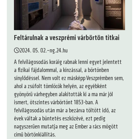
Feltárulnak a veszprémi várbörtön titkai
2024. 05. 02.
–
ng.24.hu
A felvilágosodás koráig rabnak lenni egyet jelentett
a fizikai fájdalommal, a kínzással, a börtönben
sínylődéssel. Nem volt ez másképp Veszprémben sem,
ahol a zsúfolt tömlöcök helyén, az egyébként
gyönyörű várhegyben alakították ki a ma már jól
ismert, ötszintes várbörtönt 1853-ban. A
felvilágosodás után már a bezárva töltött idő, az
évek váltak a büntetés eszközévé, ezt pedig
nagyszerűen mutatja meg az Ember a rács mögött
című börtönkiállítás.