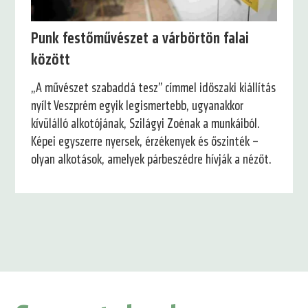
Punk festőművészet a várbörtön falai
között
„A művészet szabaddá tesz” címmel időszaki kiállítás
nyílt Veszprém egyik legismertebb, ugyanakkor
kívülálló alkotójának, Szilágyi Zoénak a munkáiból.
Képei egyszerre nyersek, érzékenyek és őszinték –
olyan alkotások, amelyek párbeszédre hívják a nézőt.
1.
2.
oldal
oldal