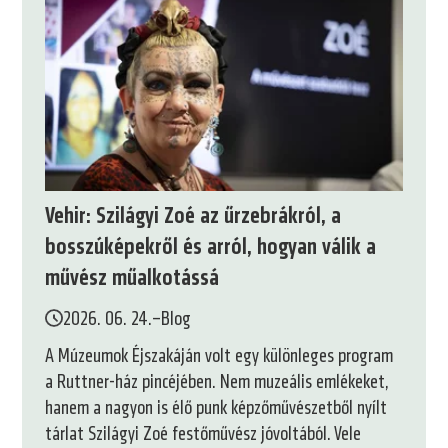
Vehir: Szilágyi Zoé az űrzebrákról, a
bosszúképekről és arról, hogyan válik a
művész műalkotássá
2026. 06. 24.
–
Blog
A Múzeumok Éjszakáján volt egy különleges program
a Ruttner-ház pincéjében. Nem muzeális emlékeket,
hanem a nagyon is élő punk képzőművészetből nyílt
tárlat Szilágyi Zoé festőművész jóvoltából. Vele