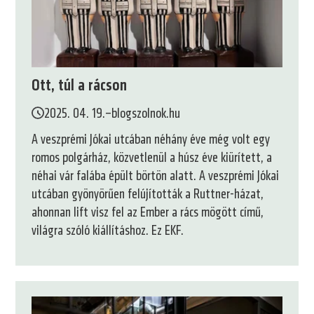
Ott, túl a rácson
2025. 04. 19.
–
blogszolnok.hu
A veszprémi Jókai utcában néhány éve még volt egy
romos polgárház, közvetlenül a húsz éve kiürített, a
néhai vár falába épült börtön alatt. A veszprémi Jókai
utcában gyönyörűen felújították a Ruttner-házat,
ahonnan lift visz fel az Ember a rács mögött című,
világra szóló kiállításhoz. Ez EKF.