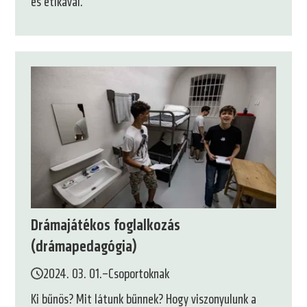
és etikával.
Drámajátékos foglalkozás
(drámapedagógia)
2024. 03. 01.
–
Csoportoknak
Ki bűnös? Mit látunk bűnnek? Hogy viszonyulunk a