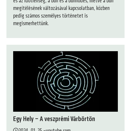
és az időtlenség, a bűn és a bűnhődés, illetve a bűn
megítélésének változásával kapcsolatban, közben
pedig számos személyes történetet is
megismerhettünk.
Egy Hely – A veszprémi Várbörtön
2024. 01. 25.
–
youtube.com