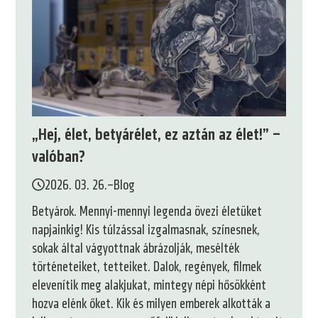
„Hej, élet, betyárélet, ez aztán az élet!” –
valóban?
2026. 03. 26.
–
Blog
Betyárok. Mennyi-mennyi legenda övezi életüket
napjainkig! Kis túlzással izgalmasnak, színesnek,
sokak által vágyottnak ábrázolják, mesélték
történeteiket, tetteiket. Dalok, regények, filmek
elevenítik meg alakjukat, mintegy népi hősökként
hozva elénk őket. Kik és milyen emberek alkották a