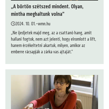
„A börtön szétszed mindent. Olyan,
mintha meghaltunk volna”
2024. 10. 01.
–
wmn.hu
„Ne ijedjetek majd meg, az a csattanó hang, amit
hallani fogtok, nem azt jelenti, hogy elromlott a lift,
hanem érzékeltetni akartuk, milyen, amikor az
emberre rácsapják a zárka vas ajtaját.”