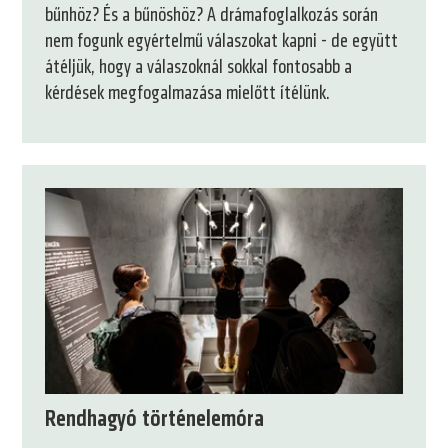
bűnhöz? És a bűnöshöz? A drámafoglalkozás során
nem fogunk egyértelmű válaszokat kapni - de együtt
átéljük, hogy a válaszoknál sokkal fontosabb a
kérdések megfogalmazása mielőtt ítélünk.
Rendhagyó történelemóra