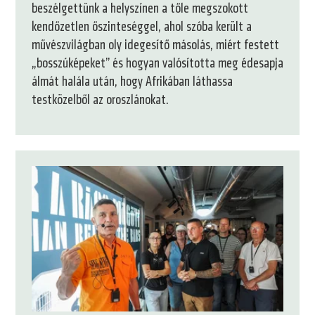
beszélgettünk a helyszínen a tőle megszokott
kendőzetlen őszinteséggel, ahol szóba került a
művészvilágban oly idegesítő másolás, miért festett
„bosszúképeket” és hogyan valósította meg édesapja
álmát halála után, hogy Afrikában láthassa
testközelből az oroszlánokat.