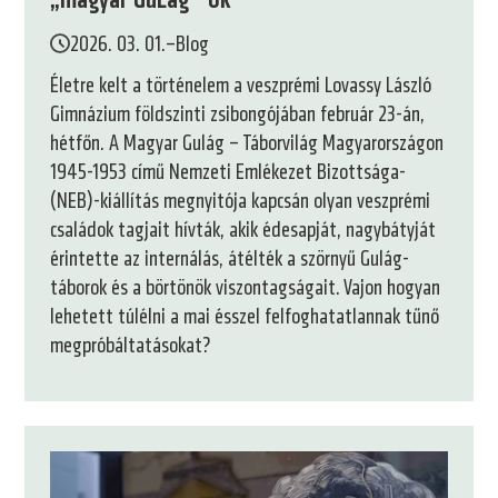
„magyar GuLag”-ok
2026. 03. 01.
–
Blog
Életre kelt a történelem a veszprémi Lovassy László
Gimnázium földszinti zsibongójában február 23-án,
hétfőn. A Magyar Gulág – Táborvilág Magyarországon
1945-1953 című Nemzeti Emlékezet Bizottsága-
(NEB)-kiállítás megnyitója kapcsán olyan veszprémi
családok tagjait hívták, akik édesapját, nagybátyját
érintette az internálás, átélték a szörnyű Gulág-
táborok és a börtönök viszontagságait. Vajon hogyan
lehetett túlélni a mai ésszel felfoghatatlannak tűnő
megpróbáltatásokat?