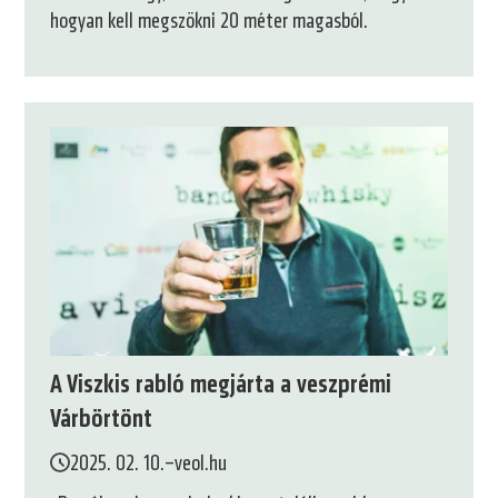
hogyan kell megszökni 20 méter magasból.
A Viszkis rabló megjárta a veszprémi
Várbörtönt
2025. 02. 10.
–
veol.hu