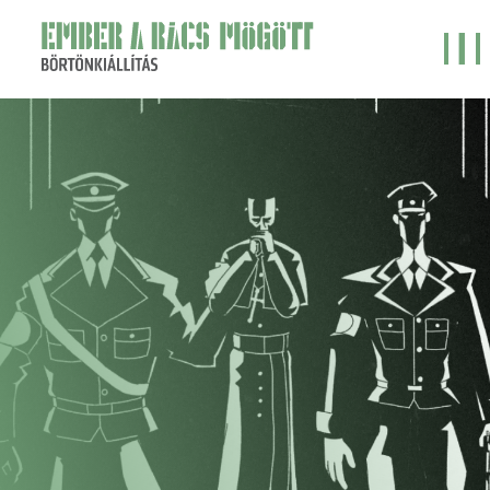
Ember
a
Veszprém-
rács
Balaton
mögött
2023
börtönkiállítás