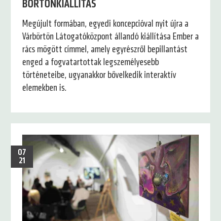
BÖRTÖNKIÁLLÍTÁS
Megújult formában, egyedi koncepcióval nyit újra a
Várbörtön Látogatóközpont állandó kiállítása Ember a
rács mögött címmel, amely egyrészről bepillantást
enged a fogvatartottak legszemélyesebb
történeteibe, ugyanakkor bővelkedik interaktív
elemekben is.
07
21