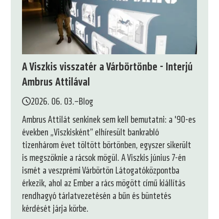
A Viszkis visszatér a Várbörtönbe - Interjú
Ambrus Attilával
2026. 06. 03.
–
Blog
Ambrus Attilát senkinek sem kell bemutatni: a '90-es
években „Viszkisként” elhíresült bankrabló
tizenhárom évet töltött börtönben, egyszer sikerült
is megszöknie a rácsok mögül. A Viszkis június 7-én
ismét a veszprémi Várbörtön Látogatóközpontba
érkezik, ahol az Ember a rács mögött című kiállítás
rendhagyó tárlatvezetésén a bűn és büntetés
kérdését járja körbe.