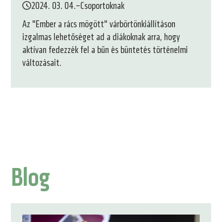
2024. 03. 04.
–
Csoportoknak
Az "Ember a rács mögött" várbörtönkiállításon
izgalmas lehetőséget ad a diákoknak arra, hogy
aktívan fedezzék fel a bűn és büntetés történelmi
változásait.
1.
2.
3.
oldal
oldal
oldal
Blog