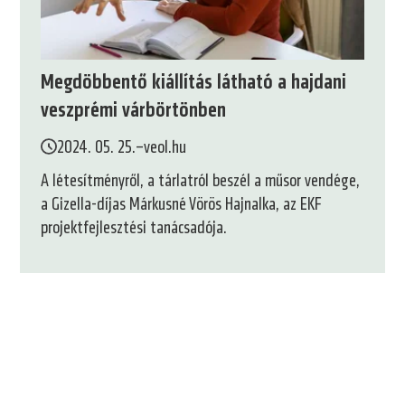
Megdöbbentő kiállítás látható a hajdani
veszprémi várbörtönben
2024. 05. 25.
–
veol.hu
A létesítményről, a tárlatról beszél a műsor vendége,
a Gizella-díjas Márkusné Vörös Hajnalka, az EKF
projektfejlesztési tanácsadója.
1.
2.
3.
4.
5.
6.
7.
8.
9.
oldal
oldal
oldal
oldal
oldal
oldal
oldal
oldal
oldal