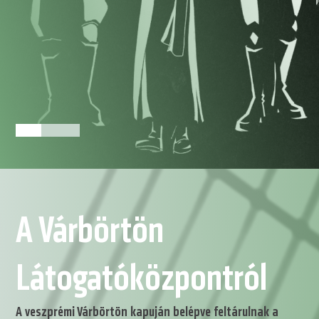
1.
2.
3.
4.
oldal
oldal
oldal
oldal
A Várbörtön
Látogatóközpontról
A veszprémi Várbörtön kapuján belépve feltárulnak a