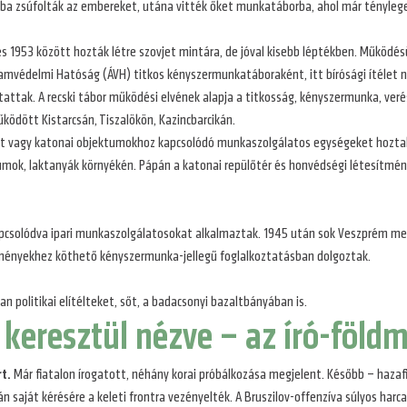
ba zsúfolták az embereket, utána vitték őket munkatáborba, ahol már tényleges
s 1953 között hozták létre szovjet mintára, de jóval kisebb léptékben. Működés
mvédelmi Hatóság (ÁVH) titkos kényszermunkatáboraként, itt bírósági ítélet nél
ttak. A recski tábor működési elvének alapja a titkosság, kényszermunka, ver
ködött Kistarcsán, Tiszalökön, Kazincbarcikán.
t vagy katonai objektumokhoz kapcsolódó munkaszolgálatos egységeket hoztak l
ok, laktanyák környékén. Pápán a katonai repülőtér és honvédségi létesítmény
csolódva ipari munkaszolgálatosokat alkalmaztak. 1945 után sok Veszprém megyei
sítményekhez köthető kényszermunka-jellegű foglalkoztatásban dolgoztak.
 politikai elítélteket, sőt, a badacsonyi bazaltbányában is.
keresztül nézve – az író-föld
rt.
Már fiatalon írogatott, néhány korai próbálkozása megjelent. Később – hazaf
n saját kérésére a keleti frontra vezényelték. A Bruszilov-offenzíva súlyos harc