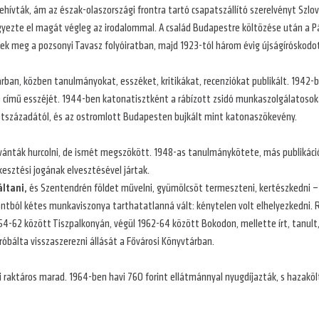
 behívták, ám az észak-olaszországi frontra tartó csapatszállító szerelvényt S
gyezte el magát végleg az irodalommal. A család Budapestre költözése után
tek meg a pozsonyi Tavasz folyóiratban, majd 1923-tól három évig újságíróskodott
ban, közben tanulmányokat, esszéket, kritikákat, recenziókat publikált. 1942-b
ge című esszéjét. 1944-ben katonatisztként a rábízott zsidó munkaszolgálatoso
századától, és az ostromlott Budapesten bujkált mint katonaszökevény.
kívánták hurcolni, de ismét megszökött. 1948-as tanulmánykötete, más publikáció
kesztési jogának elvesztésével jártak.
áltani,
és Szentendrén földet művelni, gyümölcsöt termeszteni, kertészkedni – 
ontból kétes munkaviszonya tarthatatlanná vált: kénytelen volt elhelyezkedni.
54-62 között Tiszpalkonyán, végül 1962-64 között Bokodon, mellette írt, tanult, 
óbálta visszaszerezni állását a Fővárosi Könyvtárban.
ki raktáros marad. 1964-ben havi 760 forint ellátmánnyal nyugdíjazták, s haza