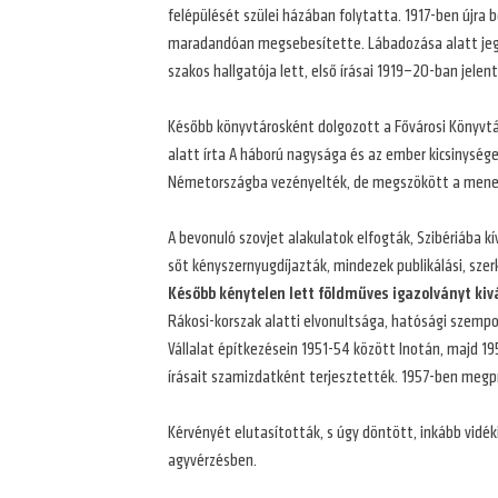
felépülését szülei házában folytatta. 1917-ben újra
maradandóan megsebesítette. Lábadozása alatt je
szakos hallgatója lett, első írásai 1919–20-ban jelen
Később könyvtárosként dolgozott a Fővárosi Könyvtár
alatt írta A háború nagysága és az ember kicsinysé
Németországba vezényelték, de megszökött a menet
A bevonuló szovjet alakulatok elfogták, Szibériába 
sőt kényszernyugdíjazták, mindezek publikálási, szer
Később kénytelen lett földműves igazolványt kiv
Rákosi-korszak alatti elvonultsága, hatósági szemp
Vállalat építkezésein 1951-54 között Inotán, majd 19
írásait szamizdatként terjesztették. 1957-ben megpr
Kérvényét elutasították, s úgy döntött, inkább vidé
agyvérzésben.