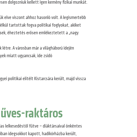
en dolgozniuk kellett igen kemény fizikai munkát.
ük elve viszont ahhoz hasonló volt. A legismertebb
kül tartottak fogva politikai foglyokat, akiket
ések, éheztetés erősen emlékeztetett a „nagy
étre. A városban már a világháború idején
ek miatt ugyancsak, ide zsidó
 politikai elítélt Kistarcsára került, majd vissza
műves-raktáros
ias lelkesedéstől fűtve – diáktársaival önkéntes
aiban idegsokkot kapott, hadikórházba került,