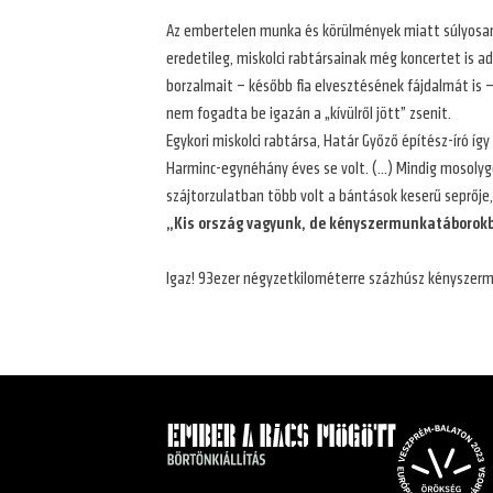
Az embertelen munka és körülmények miatt súlyosan 
eredetileg, miskolci rabtársainak még koncertet is a
borzalmait – később fia elvesztésének fájdalmát is 
nem fogadta be igazán a „kívülről jött” zsenit.
Egykori miskolci rabtársa, Határ Győző építész-író íg
Harminc-egynéhány éves se volt. (…) Mindig mosoly
szájtorzulatban több volt a bántások keserű seprője,
„Kis ország vagyunk, de kényszermunkatáboro
Igaz! 93ezer négyzetkilométerre százhúsz kénysze
Ember