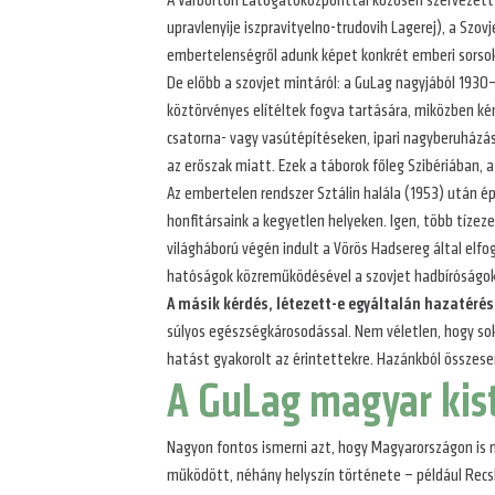
A Várbörtön Látogatóközponttal közösen szervezett 
upravlenyije iszpravityelno-trudovih Lagerej), a S
embertelenségről adunk képet konkrét emberi sorsok
De előbb a szovjet mintáról: a GuLag nagyjából 1930–1
köztörvényes elítéltek fogva tartására, miközben k
csatorna- vagy vasútépítéseken, ipari nagyberuházás
az erőszak miatt. Ezek a táborok főleg Szibériában, 
Az embertelen rendszer Sztálin halála (1953) után ép
honfitársaink a kegyetlen helyeken. Igen, több tíze
világháború végén indult a Vörös Hadsereg által elfog
hatóságok közreműködésével a szovjet hadbíróságok í
A másik kérdés, létezett-e egyáltalán hazatérés
súlyos egészségkárosodással. Nem véletlen, hogy sok
hatást gyakorolt az érintettekre. Hazánkból össze
A GuLag magyar kiste
Nagyon fontos ismerni azt, hogy Magyarországon is 
működött, néhány helyszín története – például Rec