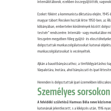
internálótáborok, ezekben összegyűjtötték, vagonok
Ezeket főként a kommunista diktatúra elején, 1945 é
magyar tábort Recsken hozták létre 1950-ben, az Álla
kőbányában, embertelen körülmények között dolgozta
testvér” rendszerére. Internáló- vagy munkatábor mű
Veszprém megyében főleg gyűjtő- és elosztóhelyeke
dolgoztattak munkaszolgálatosokat katonai objektum
munkaszolgálatosokat is vezényeltek.
Ajkán a bauxitbányászathoz, a timföldgyártáshoz kap
Várpalotára, Inotára, ahol bányászati és ipari léte
Herenden is dolgoztattak ipari üzemekben időszakosan
Személyes sorsokon 
A felvidéki születésű Hamvas Béla neve közisme
katonának jelentkezett, s a kiképzés után, 1916 nyará