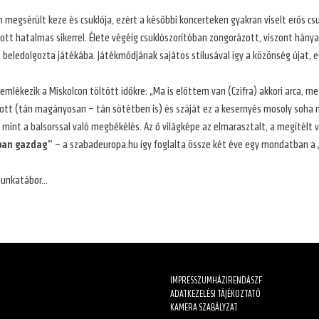
megsérült keze és csuklója, ezért a későbbi koncerteken gyakran viselt erős c
dott hatalmas sikerrel. Élete végéig csuklószorítóban zongorázott, viszont hán
– beledolgozta játékába. Játékmódjának sajátos stílusával így a közönség újat, 
y emlékezik a Miskolcon töltött időkre: „Ma is előttem van (Czifra) akkori arca, 
gott (tán magányosan – tán sötétben is) és száját ez a kesernyés mosoly soh
 mint a balsorssal való megbékélés. Az ő világképe az elmarasztalt, a megítélt v
kban gazdag”
– a szabadeuropa.hu így foglalta össze két éve egy mondatban a
rmunkatábor…
IMPRESSZUM
HÁZIREND
ÁSZF
ADATKEZELÉSI TÁJÉKOZTATÓ
KAMERA SZABÁLYZAT