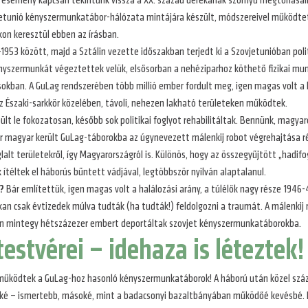
esemény kapcsán tekintünk vissza a XX. század derekának szörnyű megtorlásair
zovjetunió kényszermunkatábor-hálózata mintájára készült, módszereivel működt
on keresztül ebben az írásban.
953 között, majd a Sztálin vezette időszakban terjedt ki a Szovjetunióban politik
ényszermunkát végeztettek velük, elsősorban a nehéziparhoz köthető fizikai mu
okban. A GuLag rendszerében több millió ember fordult meg, igen magas volt a h
az Északi-sarkkör közelében, távoli, nehezen lakható területeken működtek.
ült le fokozatosan, később sok politikai foglyot rehabilitáltak. Bennünk, magyar
zer magyar került GuLag-táborokba az úgynevezett málenkij robot végrehajtása 
lalt területekről, így Magyarországról is. Különös, hogy az összegyűjtött „hadifo
téltek el háborús bűntett vádjával, legtöbbször nyilván alaptalanul.
?
Bár említettük, igen magas volt a halálozási arány, a túlélők nagy része 1946-
an csak évtizedek múlva tudták (ha tudták!) feldolgozni a traumát. A málenkij 
sen mintegy hétszázezer embert deportáltak szovjet kényszermunkatáborokba.
stvérei – idehaza is léteztek!
működtek a GuLag-hoz hasonló kényszermunkatáborok! A háború után közel százh
ské – ismertebb, másoké, mint a badacsonyi bazaltbányában működőé kevésbé. 