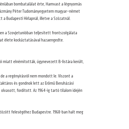
zlovéniában bombatalálat érte, Hamvast a légnyomás
 a Pázmány Péter Tudományegyetem magyar–német
 a Budapesti Hírlapnál, illetve a Szózatnál.
en a Szovjetunióban teljesített frontszolgálata
kat élete kockáztatásával hazaengedte.
i miatt elnémították, úgynevezett B-listára került,
de a regényírásról nem mondott le. Viszont a
 Raktáros és gondnok lett az Erőmű Beruházási
olvasott, fordított. Az 1964-ig tartó tilalom idején
költözött feleségéhez Budapestre. 1968-ban halt meg