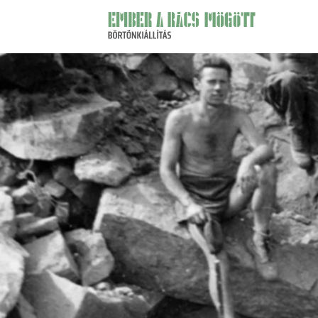
Ember
a
rács
mögött
börtönkiállítás