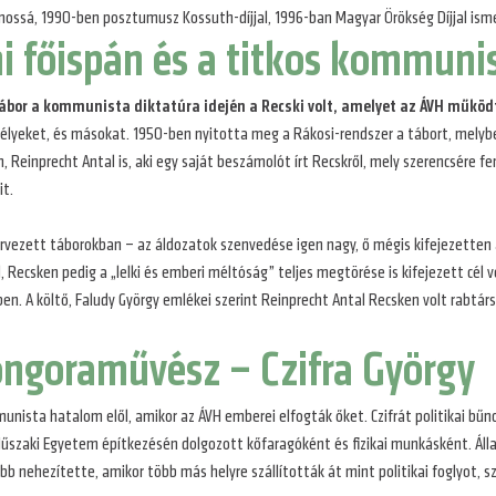
vánossá, 1990-ben posztumusz Kossuth-díjjal, 1996-ban Magyar Örökség Díjjal is
i főispán és a titkos kommuni
bor a kommunista diktatúra idején a Recski volt, amelyet az ÁVH működ
mélyeket, és másokat. 1950-ben nyitotta meg a Rákosi-rendszer a tábort, melybe
, Reinprecht Antal is, aki egy saját beszámolót írt Recskről, mely szerencsére
it.
rvezett táborokban – az áldozatok szenvedése igen nagy, ő mégis kifejezetten 
él, Recsken pedig a „lelki és emberi méltóság” teljes megtörése is kifejezett cél
n. A költő, Faludy György emlékei szerint Reinprecht Antal Recsken volt rabtá
ngoraművész – Czifra György
munista hatalom elől, amikor az ÁVH emberei elfogták őket. Czifrát politikai 
Műszaki Egyetem építkezésén dolgozott kőfaragóként és fizikai munkásként. Állan
 nehezítette, amikor több más helyre szállították át mint politikai foglyot, s