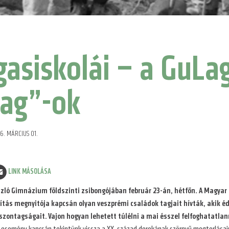
gasiskolái – a GuLag
ag”-ok
6. MÁRCIUS 01.
LINK MÁSOLÁSA
szló Gimnázium földszinti zsibongójában február 23-án, hétfőn. A Magyar
tás megnyitója kapcsán olyan veszprémi családok tagjait hívták, akik éd
viszontagságait. Vajon hogyan lehetett túlélni a mai ésszel felfoghatat