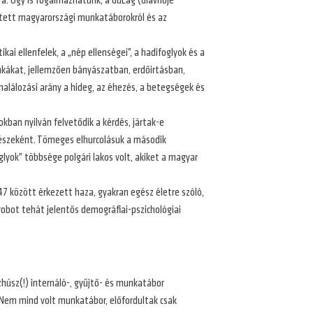
a. Úgy is fogalmazhatunk, a GuLag (Glavnoje
etett magyarországi munkatáborokról és az
ai ellenfelek, a „nép ellenségei”, a hadifoglyok és a
nkákat, jellemzően bányászatban, erdőirtásban,
alálozási arány a hideg, az éhezés, a betegségek és
okban nyilván felvetődik a kérdés, jártak-e
részeként. Tömeges elhurcolásuk a második
glyok” többsége polgári lakos volt, akiket a magyar
47 között érkezett haza, gyakran egész életre szóló,
robot tehát jelentős demográfiai-pszichológiai
úsz(!) internáló-, gyűjtő- és munkatábor
Nem mind volt munkatábor, előfordultak csak