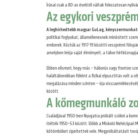
Írásai csak a 80-as évektől váltak fokozatosan nyil
Az egykori veszprém
A leghírhedtebb magyar GuLag, kényszermunkatá
politikai foglyokat, államellenesnek minősített sze
emberek. Köztük az 1917-19 közötti veszprémi főispán
amelyben leírja saját élményeit, a tábor hétköznapja
Ebben elismeri, hogy más – háborús vagy fronton sze
haláltáborokban főként a fizikai elpusztítás volt a c
megalázása minden szinten – írja visszaemlékezésébe
között.
A kőmegmunkáló zo
Családjával 1950-ben Nyugatra próbált szökni a kom
ítélték 1950–53 között. Előbb a Miskolci Nehézipari 
kőtömböket cipeltettek vele. Megpróbáltatásit tovább