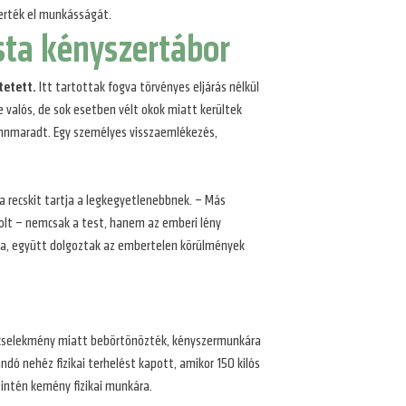
merték el munkásságát.
sta kényszertábor
tetett.
Itt tartottak fogva törvényes eljárás nélkül
 valós, de sok esetben vélt okok miatt kerültek
 fennmaradt. Egy személyes visszaemlékezés,
a recskit tartja a legkegyetlenebbnek. – Más
 volt – nemcsak a test, hanem az emberi lény
rsa, együtt dolgoztak az embertelen körülmények
bűncselekmény miatt bebörtönözték, kényszermunkára
dó nehéz fizikai terhelést kapott, amikor 150 kilós
zintén kemény fizikai munkára.