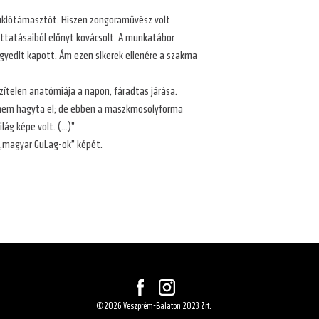
suklótámasztót. Hiszen zongoraművész volt
yattatásaiból előnyt kovácsolt. A munkatábor
egyedit kapott. Ám ezen sikerek ellenére a szakma
mezítelen anatómiája a napon, fáradtas járása.
a nem hagyta el; de ebben a maszkmosolyforma
ilág képe volt. (…)”
 „magyar GuLag-ok” képét.
©2026 Veszprém-Balaton 2023 Zrt.