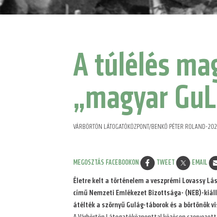
A túlélés ma
„magyar GuL
VÁRBÖRTÖN LÁTOGATÓKÖZPONT/BENKŐ PÉTER ROLAND
-
202
Megosztás
MEGOSZTÁS FACEBOOKON
TWEET
EMAIL
Életre kelt a történelem a veszprémi Lovassy Lá
című Nemzeti Emlékezet Bizottsága- (NEB)-kiállí
átélték a szörnyű Gulág-táborok és a börtönök 