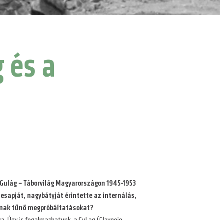
 és a
 Gulág – Táborvilág Magyarországon 1945-1953
esapját, nagybátyját érintette az internálás,
lannak tűnő megpróbáltatásokat?